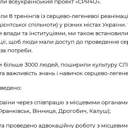
али всеукраїнський проект «CPR4U».
и 8 тренінгів із серцево-легеневої реанімаці
ієнтської спільноти) у різних містах України
 влади та інституціями, ми також встановил
ції, щоб люди мали доступ до проведення се
 за потреби.
 більше 3000 людей, поширили культуру СЛ
а важливість знань і навичок серцево-легенев
ведено:
країни через співпрацю з місцевими органами
-Франківськ, Вінниця, Дрогобич, Калуш);
та проведено адвокаційну роботу з місцевим