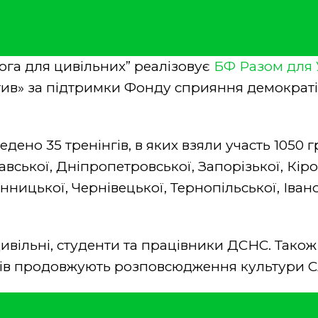
га для цивільних” реалізовує
БФ Разом для 
іатив» за підтримки Фонду сприяння демократ
дено 35 тренінгів, в яких взяли участь 1050 г
авської, Дніпропетровської, Запорізької, Кір
інницької, Чернівецької, Тернопільської, Іван
цивільні, студенти та працівники ДСНС. Також
гів продовжують розповсюдження культури С