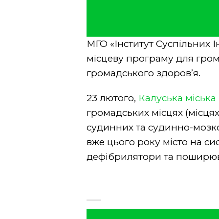
МГО «Інститут Суспільних І
місцеву програму для грома
громадського здоров’я.
23 лютого,
Калуська міська
громадських місцях (місця
судинних та судинно-мозко
вже цього року місто на с
дефібрилятори та поширюва