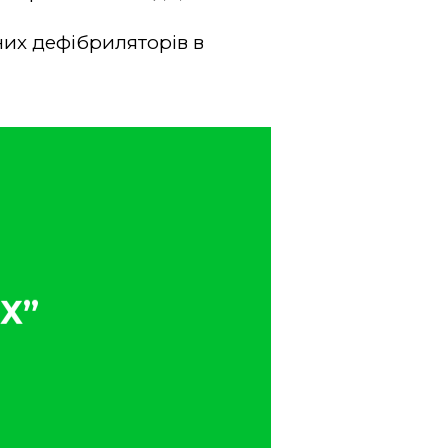
них дефібриляторів в
Х”