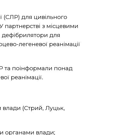
ї (СЛР) для цивільного
. У партнерстві з місцевими
и дефібрилятори для
рцево-легеневої реанімації
Р та поінформали понад
ої реанімації.
 влади (Стрий, Луцьк,
и органами влади;