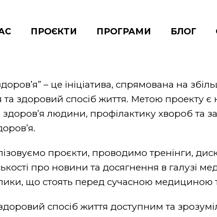
АС
ПРОЄКТИ
ПРОГРАМИ
БЛОГ
доров’я” – це ініціатива, спрямована на збіл
 та здоровий спосіб життя. Метою проекту є 
 здоров’я людини, профілактику хвороб та за
оров’я.
ізовуємо проєкти, проводимо тренінги, диск
кості про новини та досягнення в галузі ме
лики, що стоять перед сучасною медициною т
здоровий спосіб життя доступним та зрозумі