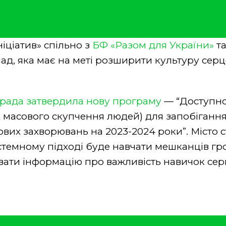
ніціатив» спільно з
БФ «Разом для України»
та
д, яка має на меті розширити культуру серце
 рада затвердила нову програму
— “Доступно
х масового скупчення людей) для запобігання
вих захворювань на 2023-2024 роки”. Місто с
истемному підході буде навчати мешканців гр
ти інформацію про важливість навичок серц