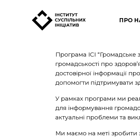
Skip
to
content
ПРО Н
Програма ІСІ “Громадське з
громадськості про здоров’я
достовірної інформації про
допомогти підтримувати зд
У рамках програми ми реал
для інформування громадсь
актуальні проблеми та вик
Ми маємо на меті зробити 