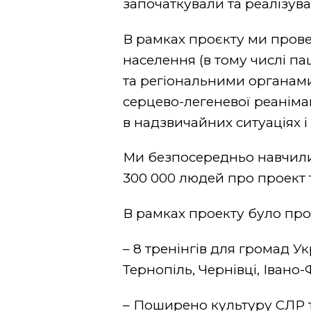
започаткували та реалізув
В рамках проєкту ми провел
населення (в тому числі пац
та регіональними органами
серцево-легеневої реаніма
в надзвичайних ситуаціях і
Ми безпосередньо навчили
300 000 людей про проект т
В рамках проекту було про
– 8 тренінгів для громад У
Тернопіль, Чернівці, Івано
– Поширено культуру СЛР 