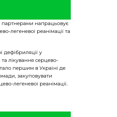
 партнерами напрацьовує
во-легеневої реанімації та
ї дефібриляції у
 та лікування серцево-
тало першим в Україні де
омади, закуповувати
ево-легеневої реанімації.