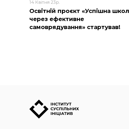
14 Квітня 23р.
Освітній проєкт «Успішна шко
через ефективне
самоврядування» стартував!