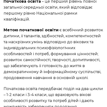
Початкова освіта
– це перший рівень повної
загальної середньої освіти, який відповідає
першому рівню Національної рамки
кваліфікацій.
Метою початкової освіти
є всебічний розвиток
дитини, її талантів, здібностей, компетентностей
та наскрізних умінь відповідно до вікових та
індивідуальних психофізіологічних
особливостей і потреб, формування цінностей;
розвиток самостійності, творчості, допитливості,
що забезпечують її готовність до життя в
демократичному й інформаційному суспільстві,
продовження навчання в основній школі.
Початкова освіта передбачає поділ на два цикли
– 1-2 класи і 3-4 класи, що враховують вікові
особливості розвитку та потреб дітей і дають
можливість забезпечити подолання