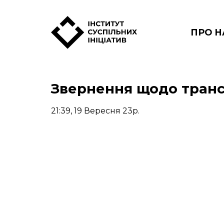
Skip
to
content
ПРО Н
Звернення щодо транс
21:39, 19 Вересня 23р.