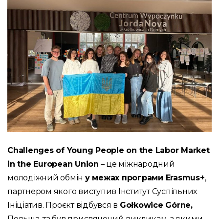
Challenges of Young People on the Labor Market
in the European Union
– це міжнародний
молодіжний обмін
у межах програми Erasmus+
,
партнером якого виступив Інститут Суспільних
Ініціатив. Проєкт відбувся в
Gołkowice Górne,
Польща, та був присвячений викликам, з якими