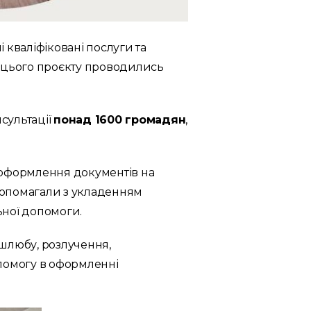
 кваліфіковані послуги та
х цього проєкту проводились
сультації
понад 1600 громадян
,
а оформлення документів на
 допомагали з укладенням
ьної допомоги.
шлюбу, розлучення,
опомогу в оформленні