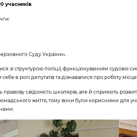
0 учасників
.
нги:
Верховного Суду України».
ся зі структурою поліції, функціонуванням судової с
себе в ролі депутатів та дізнавалися про роботу місце
ть правову свідомість школярів, але й сприяють розви
омадського життя, тому вони були корисними для учні
нами.