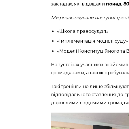
закладах, які відвідали
понад 80
Ми реалізовували наступні трені
«Школа правосуддя»
«Імплементація моделі суду»
«Моделі Конституційного та 
На зустрічах учасники знайомили
громадянами, а також пробували 
Такі тренінги не лише збільшую
відповідального ставлення до гр
дорослими свідомими громадя