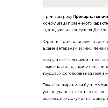
Протягом року
Прикарпатський
консультації правничого характ
індивідуальні консультації, виїзні
Юристи Прикарпатського громад
а саме ветеранам війни, членам 
Консультації включали цивільно
землю та житло, засоби соціаль
трудових договорів і надавали к
Також поширеними були сімейні
успадкування та збільшення розм
відповідних документів та зверн