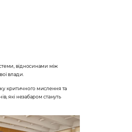
истеми, відносинами між
вої влади.
тку критичного мислення та
в, які незабаром стануть