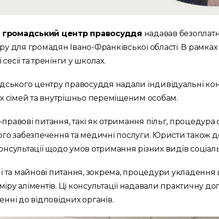
 громадський центр правосуддя
надавав безоплатні
еру для громадян Івано-Франківської області. В рамка
 сесії та тренінги у школах.
ського центру правосуддя надали індивідуальні кон
їх сімей та внутрішньо переміщеним особам.
-правові питання, такі як отримання пільг, процедур
ного забезпечення та медичні послуги. Юристи також
онсультації щодо умов отримання різних видів соціал
 та майнові питання, зокрема, процедури укладення 
іру аліментів. Ці консультації надавали практичну д
енні до відповідних органів.