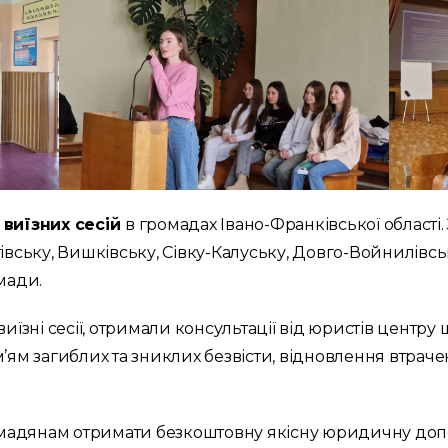
2 виїзних сесій
в громадах Івано-Франківської області.
івську, Вишківську, Сівку-Калуську, Довго-Войнилівськ
мади.
иїзні сесії, отримали консультації від юристів центру
м’ям загиблих та зниклих безвісти, відновлення втрач
ромадянам отримати безкоштовну якісну юридичну доп