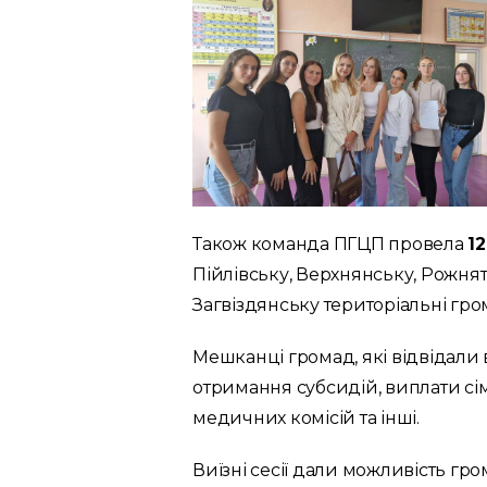
Також команда ПГЦП провела
1
Пійлівську, Верхнянську, Рожнят
Загвіздянську територіальні гро
Мешканці громад, які відвідали в
отримання субсидій, виплати сі
медичних комісій та інші.
Виїзні сесії дали можливість г