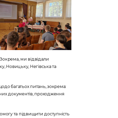
 Зокрема, ми відвідали
у, Новицьку, Негівська та
 щодо багатьох питань, зокрема:
ених документів, проходження
омогу та підвищити доступність