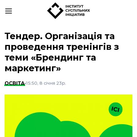
Skip
to
content
Тендер. Організація та
проведення тренінгів з
теми «Брендинг та
маркетинг»
ОСВІТА
15:50, 8 січня 23р.