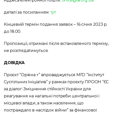
Адреса електронної пошти:
office@sii.org.ua
деталі за посиланням:
тут
Кінцевий термін подання заявок – 16 січня 2023 р.
до 18.00.
Пропозиції, отримані після встановленого терміну,
не розглядатимуться.
ДОВІДКА
Проєкт “Оріяна +” впроваджується МГО “Інститут
Суспільних Ініціатив” у рамках проєкту ПРООН “ЄС
за діалог: Зміцнення стійкості України для
реагування на нагальні потреби центральної і
місцевої влади, а також населення, що
постраждало в наслідок війни” за фінансової