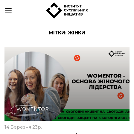
Skip
to
content
МІТКИ:
ЖІНКИ
WOMENTOR
14 Березня 23р.